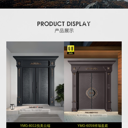
YMG-8011悦美云端
YMG-6059祥瑞盈庭