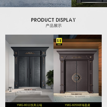
YMG-8011悦美云端
YMG-6059祥瑞盈庭