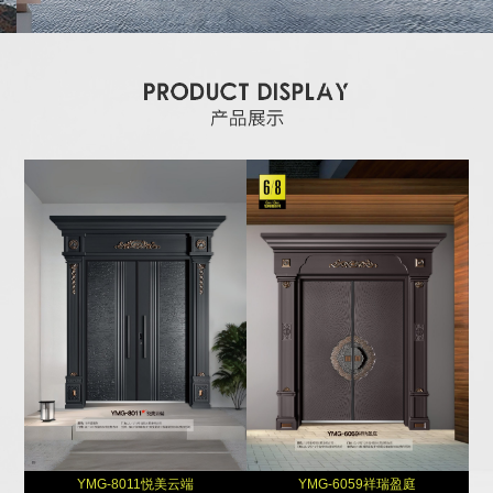
YMG-8011悦美云端
YMG-6059祥瑞盈庭